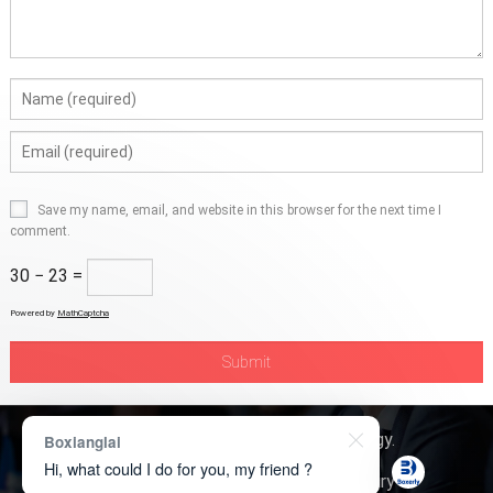
Save my name, email, and website in this browser for the next time I
comment.
30 − 23 =
Powered by
MathCaptcha
Copyright © 2026
Boxerly Technology
.
Boxianglai
Hi, what could I do for you, my friend ?
About Us
Contact Us
Product Inquiry