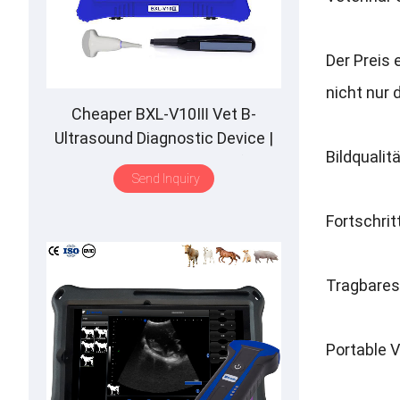
Der Preis 
nicht nur 
Cheaper BXL-V10Ⅲ Vet B-
Ultrasound Diagnostic Device |
Bildqualit
Animal Pregnancy Backfat
Send Inquiry
Detect | Multiple Probe
Fortschritt
Tragbares
Portable V