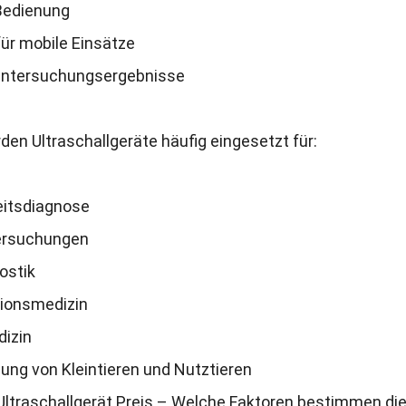
Bedienung
ür mobile Einsätze
Untersuchungsergebnisse
en Ultraschallgeräte häufig eingesetzt für:
eitsdiagnose
ersuchungen
ostik
ionsmedizin
dizin
ung von Kleintieren und Nutztieren
 Ultraschallgerät Preis – Welche Faktoren bestimmen di