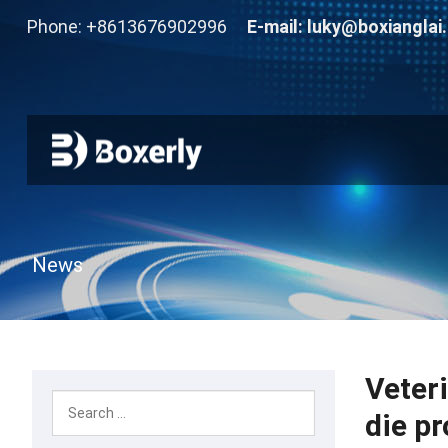
Phone: +8613676902996
E-mail:
luky@boxianglai
News
Veter
die pr