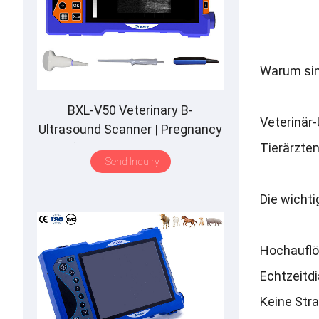
Warum sind
BXL-V50 Veterinary B-
Veterinär-
Ultrasound Scanner | Pregnancy
Tierärzten
Backfat Detect | Full-Function |
Send Inquiry
HD Display | Hot-Selling
Die wichti
Hochauflö
Echtzeitd
Keine Str