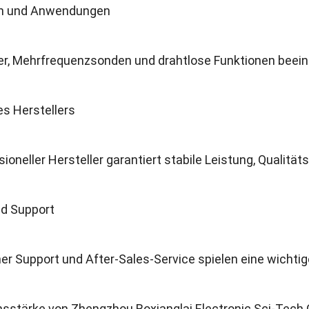
en und Anwendungen
er, Mehrfrequenzsonden und drahtlose Funktionen beein
es Herstellers
sioneller Hersteller garantiert stabile Leistung, Qualität
nd Support
r Support und After-Sales-Service spielen eine wichtige
sstärke von Zhengzhou Boxianglai Electronic Sci-Tech C