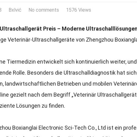
8
Bxlvić
No comments
1576 Views
 Ultraschallgerät Preis – Moderne Ultraschalllösungen 
e Veterinär-Ultraschallgeräte von Zhengzhou Boxianglai
e Tiermedizin entwickelt sich kontinuierlich weiter, un
nde Rolle. Besonders die Ultraschalldiagnostik hat sic
en, landwirtschaftlichen Betrieben und mobilen Veterinär
ine gezielt nach dem Begriff „Veterinär Ultraschallgerät
ziente Lösungen zu finden.
hou Boxianglai Electronic Sci-Tech Co., Ltd ist ein profe