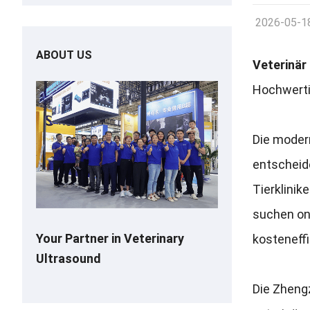
2026-05-1
ABOUT US
Veterinär
Hochwertig
Die modern
entscheide
Tierklinik
suchen onl
Your Partner in Veterinary
kosteneffi
Ultrasound
Die Zhengz