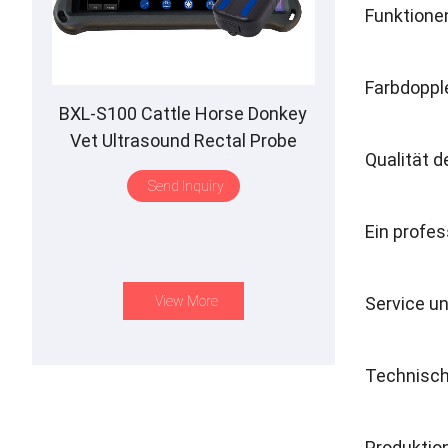
Funktion
Farbdoppl
BXL-S100 Cattle Horse Donkey
Vet Ultrasound Rectal Probe
Qualität d
IPX7 Waterproof B&M
Send Inquiry
Ein profes
View More
Service u
Technische
Produktion