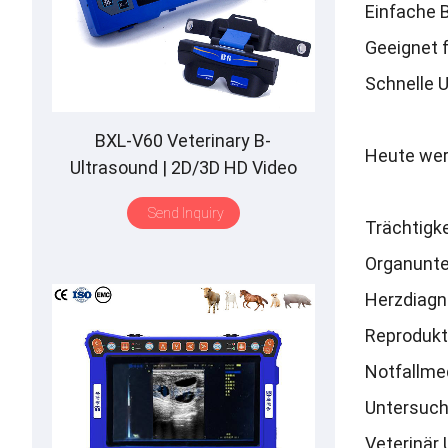
Einfache 
Geeignet f
Schnelle 
BXL-V60 Veterinary B-
Heute werd
Ultrasound | 2D/3D HD Video
Glasses | 7 Hours Battery | OLED
Send Inquiry
Screen | Multiple Probe
Trächtigk
Organunt
Herzdiagn
Reprodukt
Notfallme
Untersuch
Veterinär