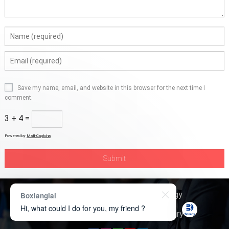
Save my name, email, and website in this browser for the next time I
comment.
3 + 4 =
Powered by
MathCaptcha
Copyright © 2026
Boxerly Technology
.
Boxianglai
Hi, what could I do for you, my friend ?
About Us
Contact Us
Product Inquiry