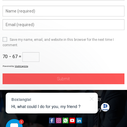
Save my name, email, and website in this browser for the next time I
comment.
70 − 67 =
Powered by
MathCaptcha
Copyright © 2026
Boxerly Technology
.
Boxianglai
Hi, what could I do for you, my friend ?
About Us
Contact Us
Product Inquiry
1