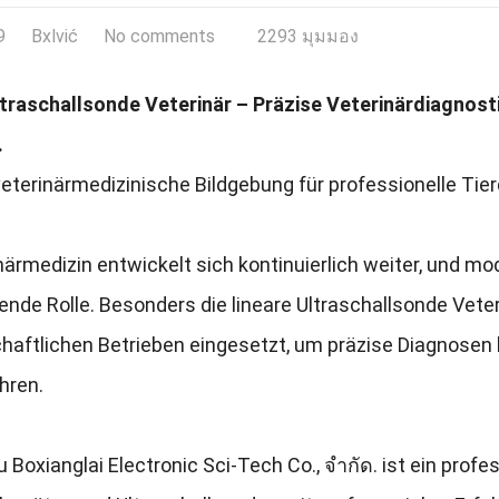
9
Bxlvić
No comments
2293 มุมมอง
ltraschallsonde Veterinär – Präzise Veterinärdiagnost
.
terinärmedizinische Bildgebung für professionelle Tier
närmedizin entwickelt sich kontinuierlich weiter
,
und mod
ende Rolle
.
Besonders die lineare Ultraschallsonde Veter
haftlichen Betrieben eingesetzt
,
um präzise Diagnosen 
hren
.
 Boxianglai Electronic Sci-Tech Co.
, จํากัด.
ist ein profe