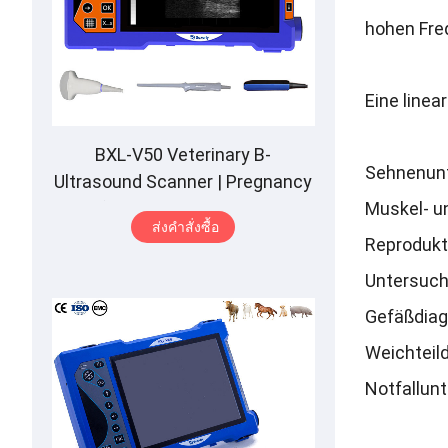
hohen Freq
Eine linea
BXL-V50 Veterinary B-
Sehnenunt
Ultrasound Scanner
|
Pregnancy
Backfat Detect
|
Full-Function
|
Muskel
-
u
ส่งคําสั่งซื้อ
HD Display
|
Hot-Selling
Reprodukt
Untersuch
Gefäßdiag
Weichteil
Notfallun