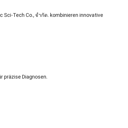
ic Sci-Tech Co.
, จํากัด.
kombinieren innovative
für präzise Diagnosen
.