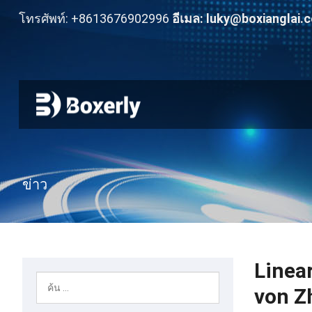
โทรศัพท์: +8613676902996
อีเมล:
luky@boxianglai.
ข่าว
Linea
von Z