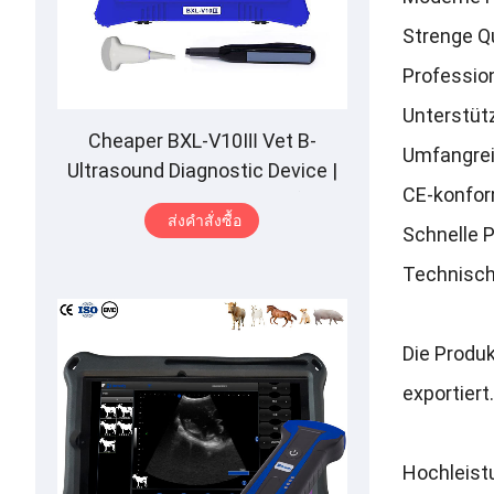
Strenge Q
Professio
Unterstüt
Cheaper BXL-V10Ⅲ Vet B-
Umfangrei
Ultrasound Diagnostic Device
|
CE-konfor
Animal Pregnancy Backfat
ส่งคําสั่งซื้อ
Detect
|
Multiple Probe
Schnelle 
Technische
Die Produ
exportiert
.
Hochleistu