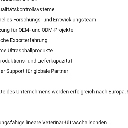
ualitätskontrollsysteme
nelles Forschungs
-
und Entwicklungsteam
zung für OEM
-
und ODM-Projekte
che Exporterfahrung
me Ultraschallprodukte
Produktions
-
und Lieferkapazität
r Support für globale Partner
kte des Unternehmens werden erfolgreich nach Europa
,
ngsfähige lineare Veterinär-Ultraschallsonden