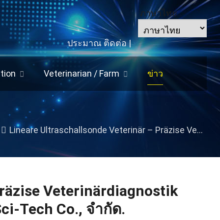
ภาษาไทย
ประมาณ
ติดต่อ
|
tion
Veterinarian
/
Farm
ข่าว
Lineare Ultraschallsonde Veterinär – Präzise Veterinärdiagnostik von Zhengzhou Boxianglai Electronic Sci-Tech Co.
räzise Veterinärdiagnostik
Sci-Tech Co.
, จํากัด.