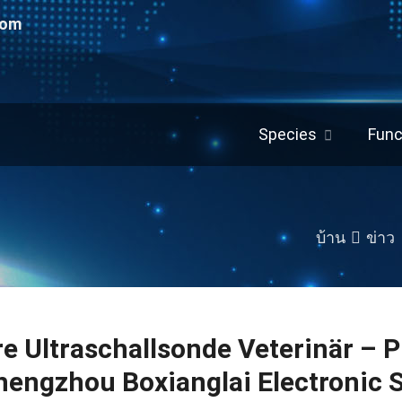
com
Species
Func
บ้าน
ข่าว
re Ultraschallsonde Veterinär – P
hengzhou Boxianglai Electronic 