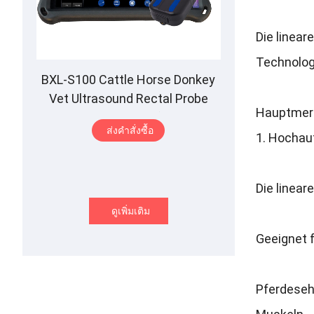
Die linear
Technolog
BXL-S100 Cattle Horse Donkey
Vet Ultrasound Rectal Probe
Hauptmerk
IPX7 Waterproof B
&M
ส่งคําสั่งซื้อ
1.
Hochauf
Die linear
ดูเพิ่มเติม
Geeignet 
Pferdese