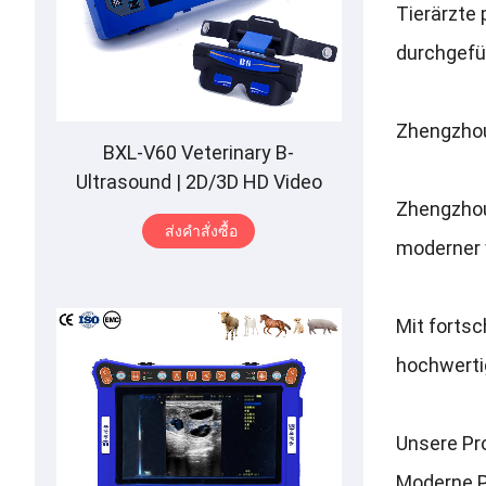
Tierärzte 
durchgefü
Zhengzhou
BXL-V60 Veterinary B-
Ultrasound
| 2
D/3D HD Video
Zhengzhou
Glasses
| 7
Hours Battery
|
OLED
ส่งคําสั่งซื้อ
Screen
|
Multiple Probe
moderner 
Mit forts
hochwerti
Unsere Pr
Moderne P