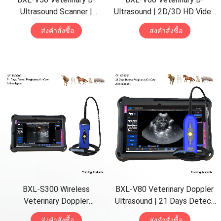
Ultrasound Scanner
|
Ultrasound
| 2
D/3D HD Video
Pregnancy Backfat Detect
|
Glasses
| 7
Hours Battery
|
ส่งคําสั่งซื้อ
ส่งคําสั่งซื้อ
Full-Function
|
HD Display
|
OLED Screen
|
Multiple
Hot-Selling
Probe
BXL-S300 Wireless
BXL-V80 Veterinary Doppler
Veterinary Doppler
Ultrasound
| 21
Days Detect
Ultrasound
21
Days Detect
|
| 7
h Battery
|
Backfat
&
Eye
ส่งคําสั่งซื้อ
ส่งคําสั่งซื้อ