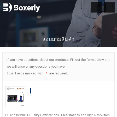
สอบถามสินค้า
If you have questions about our products
,
Fill out the form below and
we will answer any questions you have
.
Tips
:
Fields marked with
are required
.
*
BXL-S300 Wireless Veterinary Doppler
Ultrasound
21
Days Detect
|
HD Image
|
IPX7 AI Intelligent
CE and ISO9001 Quality Certifications
;
Clear Images and High Resolution