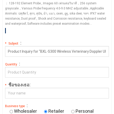
： 128-192
Element Probe
,
Images
60 เฟรมต่อวินาที，256
system
grayscale
，
Various Probe frequency
4.0-9.0
MHZ adjustable
;
Applicable
Animals
: ปศุสัตว์, สุกร, สุนัข, ม้า, แมว,
oxen
, อูฐ,
sika deer
, ฯลฯ.
IPX7 water
resistance
,
Dust proof
,
Shock and Corrosion resistance
,
keyboard sealed
and waterproof
;
Software includes preset examination modes
…
:
*
Subject
:
Quantity
ชื่อของเธอ:
*
:
Business type
Wholesaler
Retailer
Personal