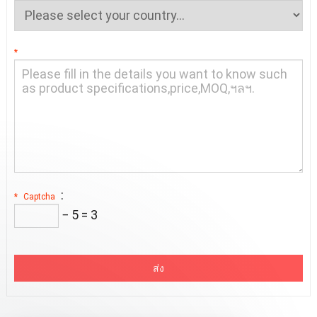
*
:
*
Captcha
− 5 = 3
ส่ง