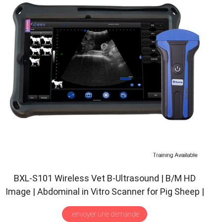
BXL-S101 Wireless Vet B-Ultrasound
|
B/M HD
Image
|
Abdominal in Vitro Scanner for Pig Sheep
|
30
Inspect Mode
|
Convex Probe
envoyer une demande