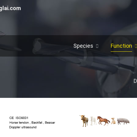
glai.com
Species
Function
D