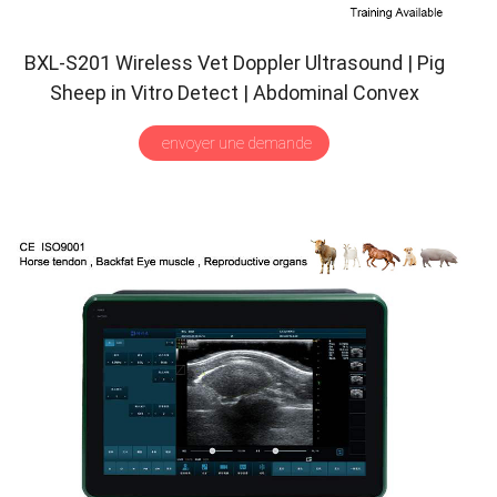
BXL-S201 Wireless Vet Doppler Ultrasound
|
Pig
Sheep in Vitro Detect
|
Abdominal Convex
Ultrasound Probe
|
Veterinary Scanner
envoyer une demande