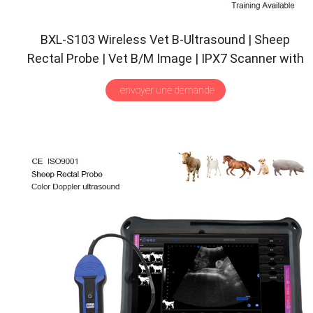
BXL-S103 Wireless Vet B-Ultrasound
|
Sheep
Rectal Probe
|
Vet B/M Image
|
IPX7 Scanner with
30
Inspect Mode
envoyer une demande