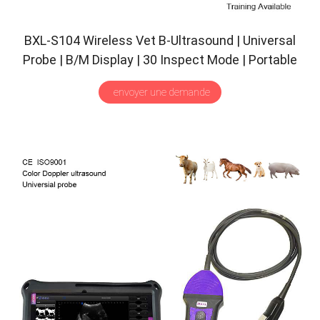
BXL-S104 Wireless Vet B-Ultrasound
|
Universal
Probe
|
B/M Display
| 30
Inspect Mode
|
Portable
Scanner
envoyer une demande