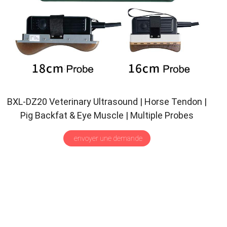
BXL-DZ20 Veterinary Ultrasound
|
Horse Tendon
|
Pig Backfat
&
Eye Muscle
|
Multiple Probes
Scanner
envoyer une demande