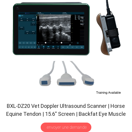
BXL-DZ20 Vet Doppler Ultrasound Scanner
|
Horse
Equine Tendon
| 15.6″
Screen
|
Backfat Eye Muscle
|
Multiple Probes
envoyer une demande