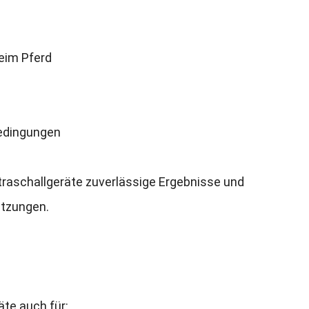
eim Pferd
Bedingungen
ltraschallgeräte zuverlässige Ergebnisse und
etzungen
.
äte auch für
: