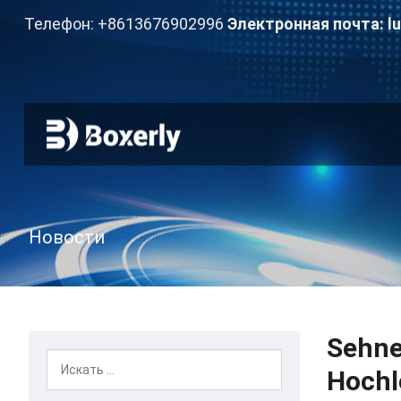
Телефон: +8613676902996
Электронная почта:
l
Новости
Sehne
Hochl