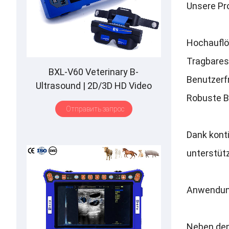
Unsere Pro
Hochauflö
Tragbares
BXL-V60 Veterinary B-
Benutzerf
Ultrasound
| 2
D/3D HD Video
Robuste B
Glasses
| 7
Hours Battery
|
OLED
Отправить запрос
Screen
|
Multiple Probe
Dank konti
unterstüt
Anwendun
Neben dem