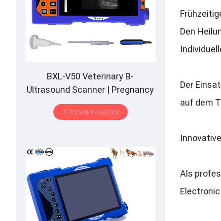
Frühzeiti
Den Heilu
Individuel
BXL-V50 Veterinary B-
Der Einsat
Ultrasound Scanner
|
Pregnancy
auf dem T
Backfat Detect
|
Full-Function
|
Отправить запрос
HD Display
|
Hot-Selling
Innovativ
Als profes
Electronic