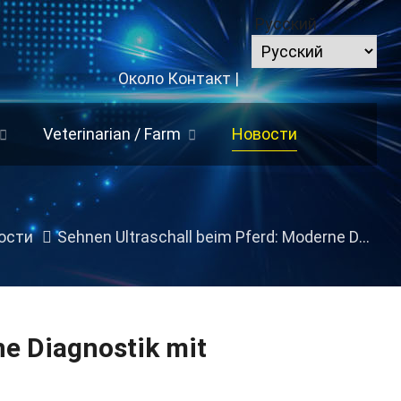
Русский
Около
Контакт
|
Veterinarian
/
Farm
Новости
ости
Sehnen Ultraschall beim Pferd
:
Moderne Diagnostik mit Hochleistungs-Ultraschallsystemen
e Diagnostik mit