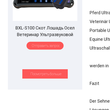
Pferd Ultr
Veterinär 
BXL-S100 Скот Лошадь Осел
Portable U
Ветеринар Ультразвуковой
Equine Ul
ректальный зонд IPX7
Отправить запрос
Водонепроницаемый B&M
Ultraschal
werden in 
Посмотреть больше
Fazit
Der Sehnen
Lösungen 