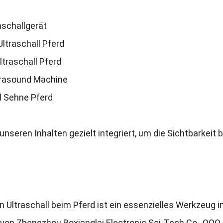
aschallgerät
Ultraschall Pferd
ltraschall Pferd
trasound Machine
l Sehne Pferd
unseren Inhalten gezielt integriert
,
um die Sichtbarkeit 
 Ultraschall beim Pferd ist ein essenzielles Werkzeug 
von Zhengzhou Boxianglai Electronic Sci-Tech Co.
, ООО