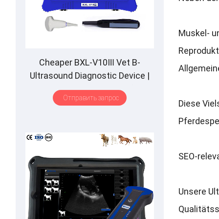
Muskel
-
u
Reprodukt
Cheaper BXL-V10Ⅲ Vet B-
Allgemein
Ultrasound Diagnostic Device
|
Animal Pregnancy Backfat
Отправить запрос
Detect
|
Multiple Probe
Diese Viel
Pferdespe
SEO-releva
Unsere Ult
Qualitäts