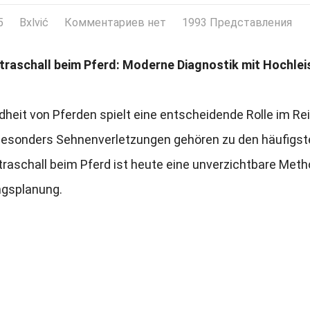
5
Bxlvić
Комментариев нет
1993 Представления
traschall beim Pferd
:
Moderne Diagnostik mit Hochlei
heit von Pferden spielt eine entscheidende Rolle im Re
esonders Sehnenverletzungen gehören zu den häufigst
raschall beim Pferd ist heute eine unverzichtbare Meth
ngsplanung
.