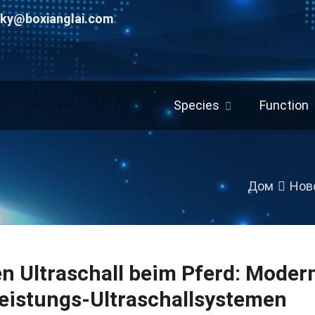
uky@boxianglai.com
Species
Function
Дом
Нов
n Ultraschall beim Pferd
:
Modern
eistungs-Ultraschallsystemen