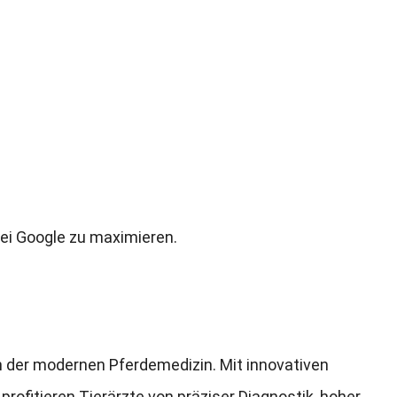
bei Google zu maximieren
.
in der modernen Pferdemedizin
.
Mit innovativen
.
profitieren Tierärzte von präziser Diagnostik
,
hoher