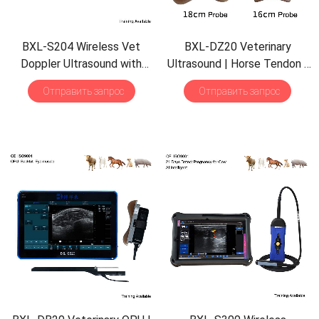
BXL-S204 Wireless Vet
BXL-DZ20 Veterinary
Doppler Ultrasound with
Ultrasound
|
Horse Tendon
|
Universal Probe
| 30
Pig Backfat
&
Eye Muscle
|
Отправить запрос
Отправить запрос
Inspection Modes
|
IPX7
Multiple Probes Scanner