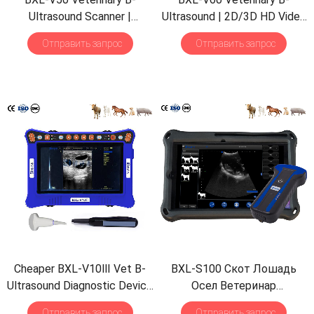
Ultrasound Scanner
|
Ultrasound
| 2
D/3D HD Video
Pregnancy Backfat Detect
|
Glasses
| 7
Hours Battery
|
Отправить запрос
Отправить запрос
Full-Function
|
HD Display
|
OLED Screen
|
Multiple
Hot-Selling
Probe
Cheaper BXL-V10Ⅲ Vet B-
BXL-S100 Скот Лошадь
Ultrasound Diagnostic Device
Осел Ветеринар
|
Animal Pregnancy Backfat
Ультразвуковой
Отправить запрос
Отправить запрос