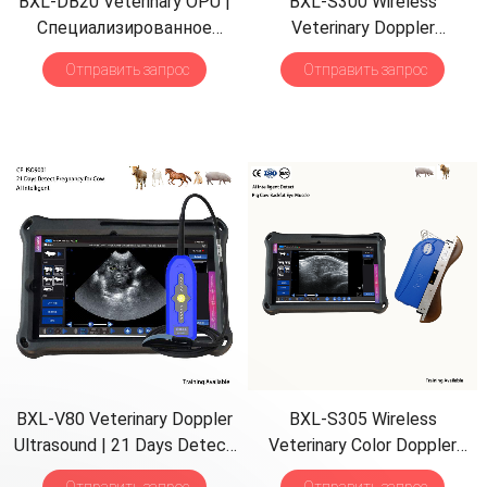
BXL-DB20 Veterinary OPU
|
BXL-S300 Wireless
Специализированное
Veterinary Doppler
оборудование для
Ultrasound
21
Days Detect
|
Отправить запрос
Отправить запрос
разведения |
Backfat Eye
HD Image
|
IPX7 AI
Muscle Detect
Intelligent
BXL-V80 Veterinary Doppler
BXL-S305 Wireless
Ultrasound
| 21
Days Detect
Veterinary Color Doppler
| 7
h Battery
|
Backfat
&
Eye
Backfat Eye Muscle