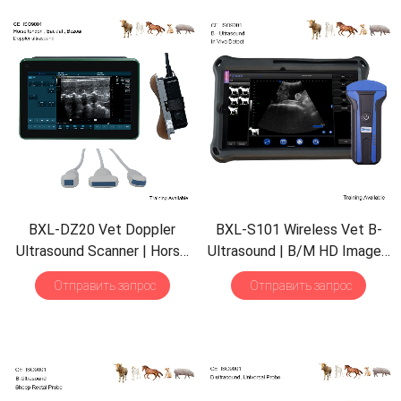
BXL-DZ20 Vet Doppler
BXL-S101 Wireless Vet B-
Ultrasound Scanner
|
Horse
Ultrasound
|
B/M HD Image
|
Equine Tendon
| 15.6″
Screen
Abdominal in Vitro Scanner
Отправить запрос
Отправить запрос
|
Backfat Eye Muscle
|
for Pig Sheep
| 30
Inspect
Multiple Probes
Mode
|
Convex Probe