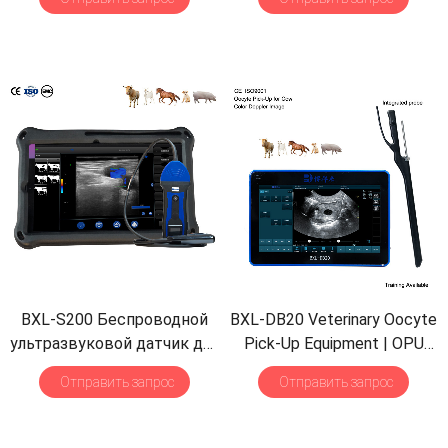
Detect
|
Multiple Probe
ректальный зонд IPX7
Водонепроницаемый B&M
BXL-S200 Беспроводной
BXL-DB20 Veterinary Oocyte
ультразвуковой датчик для
Pick-Up Equipment
|
OPU
коров, лошадей, ослов,
Probe
|
Cattle Cow In Vitro
Отправить запрос
Отправить запрос
ректальный зонд для
Fertilization Application
визуализации HD