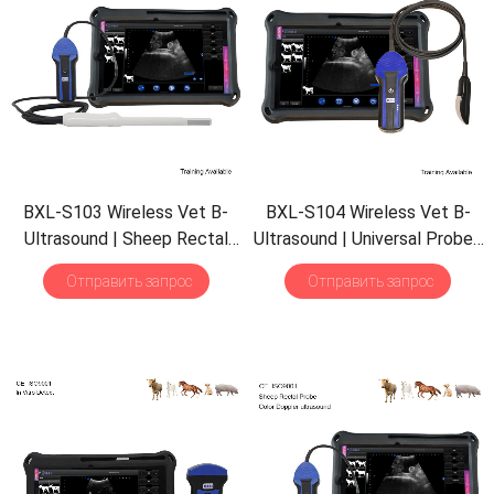
BXL-S103 Wireless Vet B-
BXL-S104 Wireless Vet B-
Ultrasound
|
Sheep Rectal
Ultrasound
|
Universal Probe
|
Probe
|
Vet B/M Image
|
B/M Display
| 30
Inspect
Отправить запрос
Отправить запрос
IPX7 Scanner with
30
Mode
|
Portable Scanner
Inspect Mode