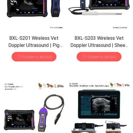
BXL-S201 Wireless Vet
BXL-S203 Wireless Vet
Doppler Ultrasound
|
Pig
Doppler Ultrasound
|
Sheep
Sheep in Vitro Detect
|
Rectal Probe
|
HD Imaging
Отправить запрос
Отправить запрос
Abdominal Convex Ultrasound
IPX7
|
Built-in Functions
Probe
|
Veterinary Scanner