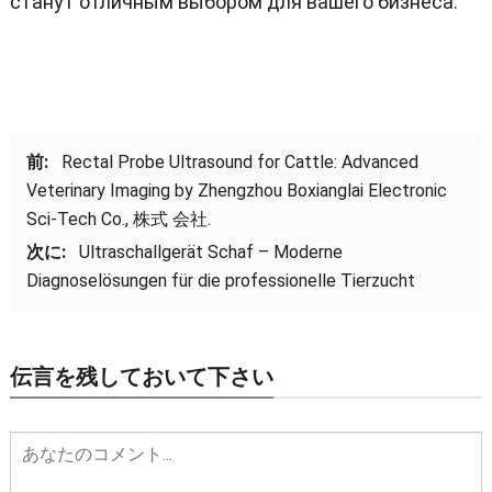
станут отличным выбором для вашего бизнеса
.
前:
Rectal Probe Ultrasound for Cattle
:
Advanced
Veterinary Imaging by Zhengzhou Boxianglai Electronic
Sci-Tech Co.
, 株式 会社.
次に:
Ultraschallgerät Schaf – Moderne
Diagnoselösungen für die professionelle Tierzucht
伝言を残しておいて下さい