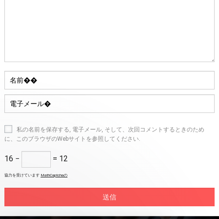
私の名前を保存する, 電子メール, そして、次回コメントするときのため
に、このブラウザのWebサイトを参照してください.
16 −
= 12
協力を受けています
MathCaptchaの