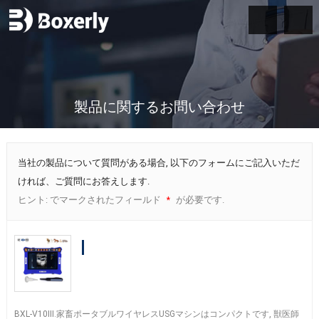
製品に関するお問い合わせ
当社の製品について質問がある場合, 以下のフォームにご記入いただ
ければ、ご質問にお答えします.
ヒント: でマークされたフィールド
が必要です.
*
Cheaper BXL-V10Ⅲ Vet B-Ultrasound
Diagnostic Device
|
Animal Pregnancy
Backfat Detect
|
Multiple Probe
BXL-V10III.家畜ポータブルワイヤレスUSGマシンはコンパクトです, 獣医師