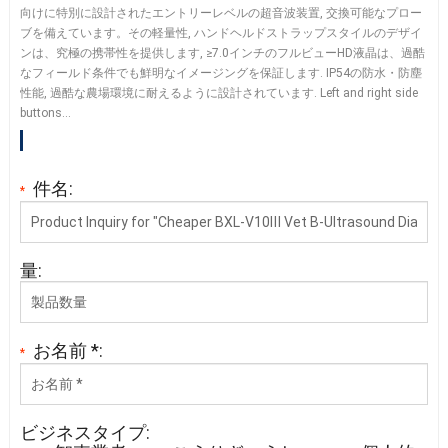
向けに特別に設計されたエントリーレベルの超音波装置, 交換可能なプロー
ブを備えています。その軽量性, ハンドヘルドストラップスタイルのデザイ
ンは、究極の携帯性を提供します, ≥7.0インチのフルビューHD液晶は、過酷
なフィールド条件でも鮮明なイメージングを保証します. IP54の防水・防塵
性能, 過酷な農場環境に耐えるように設計されています.
Left and right side
buttons
…
件名:
*
量:
お名前 *:
*
ビジネスタイプ: