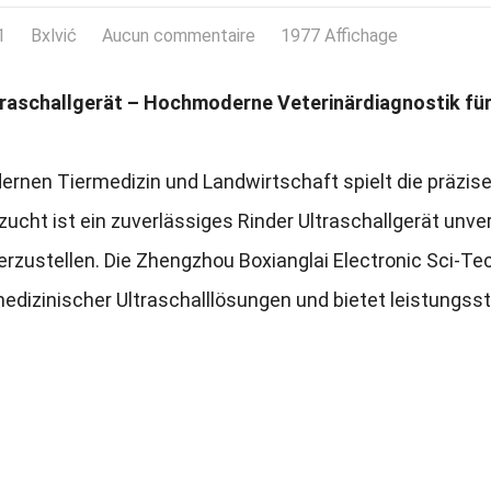
1
Bxlvić
Aucun commentaire
1977 Affichage
traschallgerät – Hochmoderne Veterinärdiagnostik für
ernen Tiermedizin und Landwirtschaft spielt die präzis
zucht ist ein zuverlässiges Rinder Ultraschallgerät unve
erzustellen
.
Die Zhengzhou Boxianglai Electronic Sci-Te
edizinischer Ultraschalllösungen und bietet leistungsst