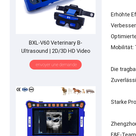
Erhöhte Ef
Verbesser
Optimiert
BXL-V60 Veterinary B-
Mobilität
:
Ultrasound
| 2
D/3D HD Video
Glasses
| 7
Hours Battery
|
OLED
envoyer une demande
Screen
|
Multiple Probe
Die tragba
Zuverlässi
Starke Pr
Zhengzhou
F
&
E-Team