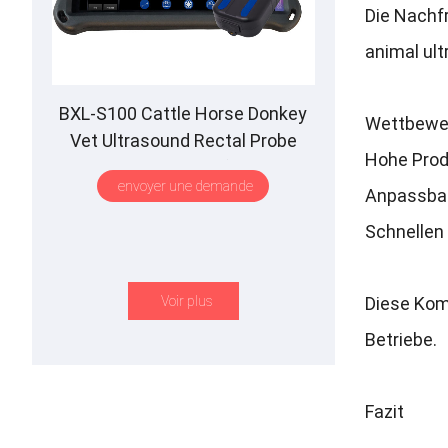
Die Nachfr
animal ul
BXL-S100 Cattle Horse Donkey
Wettbewer
Vet Ultrasound Rectal Probe
Hohe Prod
IPX7 Waterproof B
&M
envoyer une demande
Anpassbar
Schnellen
Voir plus
Diese Komb
Betriebe
.
Fazit