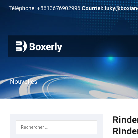
Téléphone: +8613676902996
Courriel:
luky@boxian
Nouvelles
Rinde
Rinde