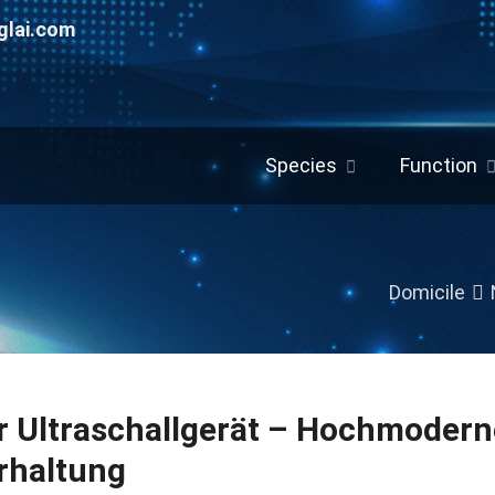
glai.com
Species
Function
Domicile
r Ultraschallgerät – Hochmoderne
rhaltung