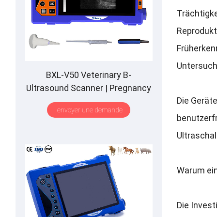
Trächtigk
Reprodukt
Früherken
Untersuch
BXL-V50 Veterinary B-
Ultrasound Scanner
|
Pregnancy
Die Gerät
Backfat Detect
|
Full-Function
|
envoyer une demande
HD Display
|
Hot-Selling
benutzerf
Ultraschal
Warum ein 
Die Invest