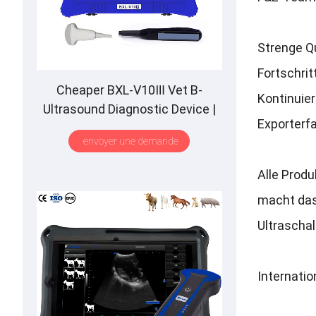
Strenge Qu
Fortschrit
Cheaper BXL-V10Ⅲ Vet B-
Kontinuier
Ultrasound Diagnostic Device
|
Exporterfa
Animal Pregnancy Backfat
envoyer une demande
Detect
|
Multiple Probe
Alle Produ
macht das
Ultraschal
Internati