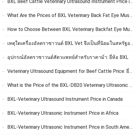
BXL Beef Cattle Veterinary Ultrasound Instrument Price in the United States
What Are the Prices of BXL Veterinary Back Fat Eye Muscle Ultrasonic Instrument and Veterinary Live Egg Collection Instrument
How to Choose Between BXL Veterinary Backfat Eye Muscle Ultrasonic Instrument and Veterinary Live Egg Collection Instrument
เหตุใดเครื่องอัลตราซาวนด์ BXL Vet จึงเป็นที่นิยมในสหรัฐอเมริกา?
อุปกรณ์อัลตราซาวนด์สัตวแพทย์สําหรับราคาม้า: ยี่ห้อ BXL
Veterinary Ultrasound Equipment for Beef Cattle Price
: ยี่ห้อ BXL
What is the Price of the BXL-DB20 Veterinary Ultrasonic Instrument
BXL-Veterinary Ultrasound Instrument Price in Canada
BXL-Veterinary Ultrasonic Instrument Price in Africa
BXL-Veterinary Ultrasonic Instrument Price in South America and Price After Customs Clearance to Customers