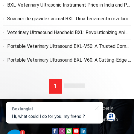
BXL-Veterinary Ultrasonic Instrument Price in India and Price After Customs Clearance to Customers
Scanner de gravidez animal BXL: Uma ferramenta revolucionária para detecção precoce de gravidez
Veterinary Ultrasound Handheld BXL
:
Revolutionizing Animal Care
Portable Veterinary Ultrasound BXL-V50
:
A Trusted Companion for Animal Care
Portable Veterinary Ultrasound BXL-V60
:
A Cutting-Edge Solution for Animal Care
1
Direitos autorais © 2026
Tecnologia Boxerly
.
Boxianglai
Hi, what could I do for you, my friend ?
Quem somos
Contate-nos
Consulta de produto
1