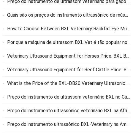
Preço do instrumento de ultrassom veterinário para gado de corte BXL nos Estados Unidos: Guia Completo
Quais são os preços do instrumento ultrassônico de músculo ocular de gordura lombar veterinária BXL e instrumento veterinário de coleta de ovos vivos?
How to Choose Between BXL Veterinary Backfat Eye Muscle Ultrasonic Instrument and Veterinary Live Egg Collection Instrument
Por que a máquina de ultrassom BXL Vet é tão popular nos Estados Unidos?
Veterinary Ultrasound Equipment for Horses Price
:
BXL Brand
Veterinary Ultrasound Equipment for Beef Cattle Price
:
BXL Brand
What is the Price of the BXL-DB20 Veterinary Ultrasonic Instrument
Preço do instrumento de ultrassom veterinário BXL no Canadá
Preço do instrumento ultrassônico veterinário BXL na África
Preço do instrumento ultrassônico BXL-Veterinary na América do Sul e preço após o desembaraço aduaneiro para os clientes