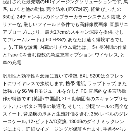
設計された最先端のHDイメージングソリューションです, 馬
匹, ロバ, と他の動物. 完全防水 (IPX7対応), 軽量 (たったの
350g), 24チャンネルのドップラーカラーシステムを搭載, ク
リアーな, 厳しいフィールド条件でも高解像度画像. 直腸リニ
アプローブにより、最大27cmのスキャン深度を提供, そし
てフレームレートは 60 FPSの, あなたは速く経験するでし
ょう, 正確な診断. 内蔵のリチウム電池は、 5+ 長時間の作業
とType-Cを含む複数の急速充電オプション, ワイヤレス, と
車の充電.
汎用性と効率性を念頭に置いて構築, BXL-S200はタブレッ
トにワイヤレスで接続します, 携帯 電話, ラップトップ, また
は強力な5G Wi-Fiモジュールを介したPC. 直感的な多言語操
作が特徴です (英語/中国語), 30+ 動物固有のスキャンプリセ
ット, ワンボタン画像の最適化, そして、測定ツールの完全な
スイート, 背脂肪の厚さと生殖評価を含む. 256 レベルのグレ
ースケール, 12-ビットA/D変換, 180dBのダイナミックレン
ジにより、詳細なイメージングが保証されます. 手首やベル