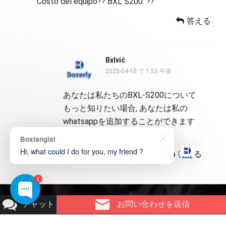
Costo del equipo?? BXL S200. ??
答える
Bxlvić
2025-04-10 で 1:53 午後
あなたは私たちのBXL-S200について
もっと知りたい場合, あなたは私の
whatsappを追加することができます
+8615938701512
Boxianglai
Hi, what could I do for you, my friend ?
答える
1
著作権 © 2026
ボクサリーテクノロジー
.
チャット
お問い合わせを送信
我々について
お 問い合わせ
製品に関するお問い合わ