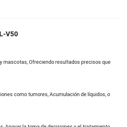
XL-V50
y mascotas, Ofreciendo resultados precisos que
cciones como tumores, Acumulación de líquidos, o
 Apoyar la toma de decisiones y el tratamiento