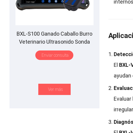
internos
BXL-S100 Ganado Caballo Burro
Aplicac
Veterinario Ultrasonido Sonda
Rectal IPX7 Waterproof B&M
Detecc
Enviar consulta
El
BXL-
ayudan e
Evaluac
Ver más
Evaluar
irregula
Diagnós
El
BXL-