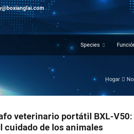
y@boxianglai.com
Species
Funció
Hogar
No
afo veterinario portátil BXL-V50
l cuidado de los animales