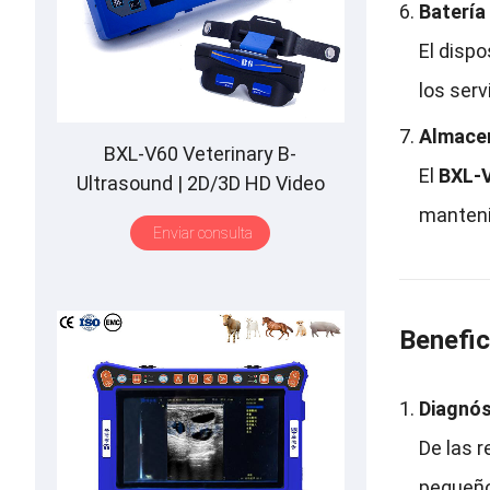
Batería
El dispo
los serv
Almacen
BXL-V60 Veterinary B-
El
BXL-
Ultrasound
| 2
D/3D HD Video
Glasses
| 7
Hours Battery
|
OLED
mantenim
Enviar consulta
Screen
|
Multiple Probe
Benefic
Diagnós
De las r
pequeño