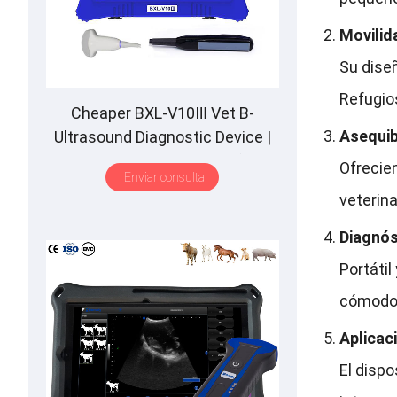
Movilida
Su diseñ
Refugios
Cheaper BXL-V10Ⅲ Vet B-
Asequib
Ultrasound Diagnostic Device
|
Animal Pregnancy Backfat
Ofrecie
Enviar consulta
Detect
|
Multiple Probe
veterin
Diagnós
Portátil
cómodo
Aplicac
El dispo