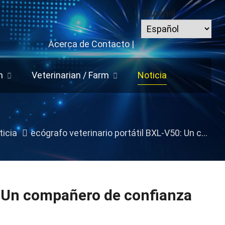
Español
Acerca de
Contacto
|
n
Veterinarian
/
Farm
Noticia
ticia
ecógrafo veterinario portátil BXL-V50: Un compañero de confianza para el cuidado de los animales
: Un compañero de confianza