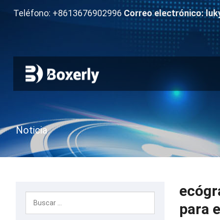
Teléfono: +8613676902996
Correo electrónico:
luk
Noticia
ecógr
para e