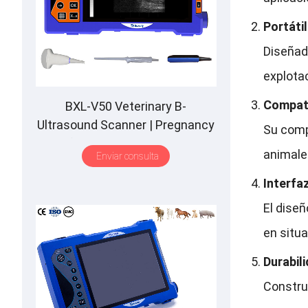
Portátil
Diseñad
explota
Compati
BXL-V50 Veterinary B-
Ultrasound Scanner
|
Pregnancy
Su comp
Backfat Detect
|
Full-Function
|
animale
Enviar consulta
HD Display
|
Hot-Selling
Interfaz
El diseñ
en situa
Durabil
Construi