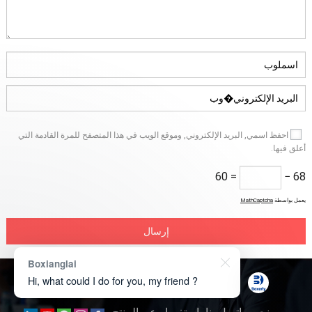
احفظ اسمي, البريد الإلكتروني, وموقع الويب في هذا المتصفح للمرة القادمة التي
أعلق فيها.
0
= 6
68 −
يعمل بواسطة
MathCaptcha
Boxianglai
Hi, what could I do for you, my friend ?
حقوق النشر © 2026
تقنية Boxerly
.