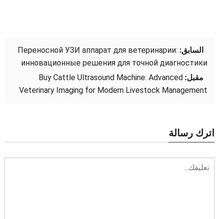
السابق:
:
Переносной УЗИ аппарат для ветеринарии
инновационные решения для точной диагностики
مقبل:
Advanced
:
Buy Cattle Ultrasound Machine
Veterinary Imaging for Modern Livestock Management
اترك رسالة