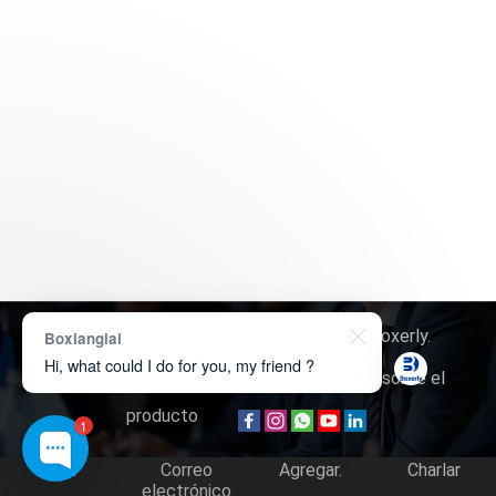
Derechos de autor © 2026
Tecnología Boxerly
.
Boxianglai
Hi, what could I do for you, my friend ?
Sobre nosotros
Contáctenos
Consulta sobre el
producto
1
Tel.
Correo
Agregar.
Charlar
electrónico