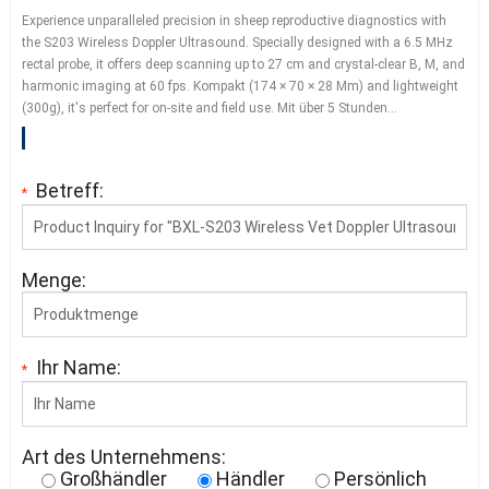
Experience unparalleled precision in sheep reproductive diagnostics with
the S203 Wireless Doppler Ultrasound
.
Specially designed with a
6.5
MHz
rectal probe
,
it offers deep scanning up to
27
cm and crystal-clear B
, M,
and
harmonic imaging at
60
fps
. Kompakt (174 × 70 × 28 Mm)
and lightweight
(300g),
it's perfect for on-site and field use
. Mit über 5 Stunden…
Betreff:
*
Menge:
Ihr Name:
*
Art des Unternehmens:
Großhändler
Händler
Persönlich