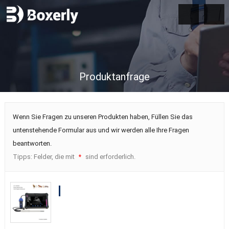
Produktanfrage
Wenn Sie Fragen zu unseren Produkten haben, Füllen Sie das
untenstehende Formular aus und wir werden alle Ihre Fragen
beantworten.
Tipps: Felder, die mit
sind erforderlich.
*
BXL-S203 Wireless Vet Doppler
Ultrasound
|
Sheep Rectal Probe
|
HD
Imaging IPX7
|
Built-in Functions