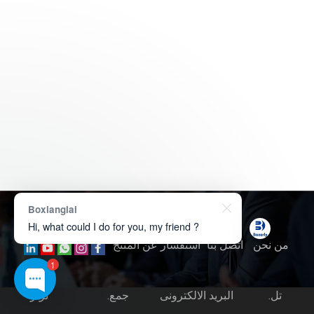
Boxianglai
حقوق النشر © 2026
تقنية Boxerly
.
Hi, what could I do for you, my friend ?
من نحن
اتصل بنا
استفسار عن المنتج
1
تل.
البريد الالكترونى
جمع.
ثَرْثَرَ